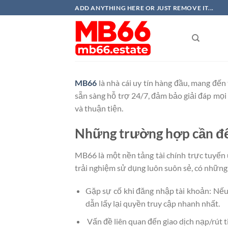
Chuyển
ADD ANYTHING HERE OR JUST REMOVE IT...
đến
nội
dung
MB66
là nhà cái uy tín hàng đầu, mang đến
sẵn sàng hỗ trợ 24/7, đảm bảo giải đáp mọi
và thuận tiện.
Những trường hợp cần để
MB66 là một nền tảng tài chính trực tuyến 
trải nghiệm sử dụng luôn suôn sẻ, có nhữn
Gặp sự cố khi đăng nhập tài khoản: Nếu
dẫn lấy lại quyền truy cập nhanh nhất.
Vấn đề liên quan đến giao dịch nạp/rút t