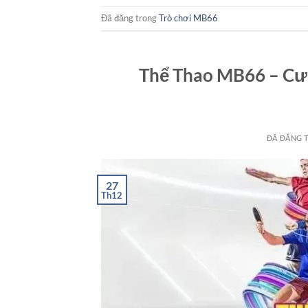
Đã đăng trong
Trò chơi MB66
Thể Thao MB66 – Cượ
ĐÃ ĐĂNG 
27
Th12