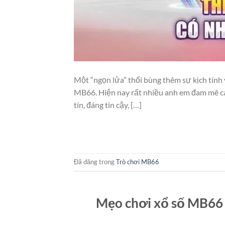
Một “ngọn lửa” thổi bùng thêm sự kịch tính v
MB66. Hiện nay rất nhiều anh em đam mê cá
tín, đáng tin cậy, […]
Đã đăng trong
Trò chơi MB66
Mẹo chơi xổ số MB66 