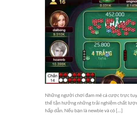
Những người chơi đam mê cá cược trực tuy
thể tận hưởng những trải nghiệm chất lượng
hấp dẫn. Nếu bạn là newbie và có […]