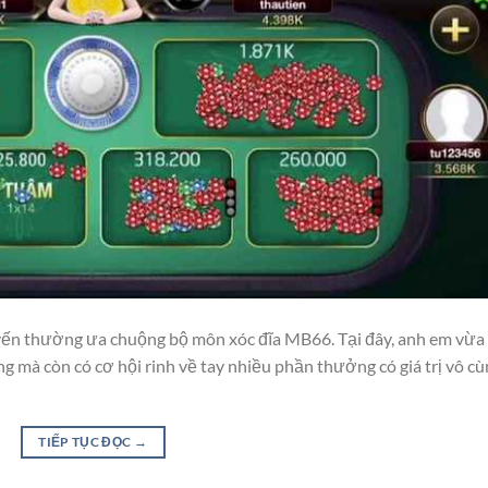
ến thường ưa chuộng bộ môn xóc đĩa MB66. Tại đây, anh em vừa
 mà còn có cơ hội rinh về tay nhiều phần thưởng có giá trị vô cù
TIẾP TỤC ĐỌC
→