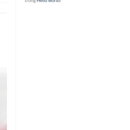
trong
Hello world!