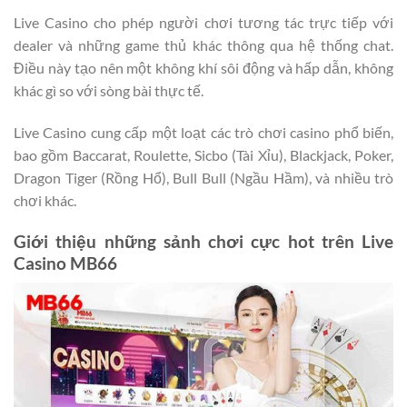
Live Casino cho phép người chơi tương tác trực tiếp với
dealer và những game thủ khác thông qua hệ thống chat.
Điều này tạo nên một không khí sôi động và hấp dẫn, không
khác gì so với sòng bài thực tế.
Live Casino cung cấp một loạt các trò chơi casino phổ biến,
bao gồm Baccarat, Roulette, Sicbo (Tài Xỉu), Blackjack, Poker,
Dragon Tiger (Rồng Hổ), Bull Bull (Ngầu Hầm), và nhiều trò
chơi khác.
Giới thiệu những sảnh chơi cực hot trên Live
Casino MB66