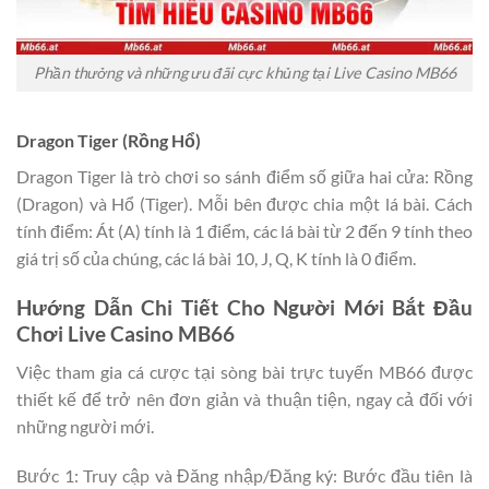
Phần thưởng và những ưu đãi cực khủng tại Live Casino MB66
Dragon Tiger (Rồng Hổ)
Dragon Tiger là trò chơi so sánh điểm số giữa hai cửa: Rồng
(Dragon) và Hổ (Tiger). Mỗi bên được chia một lá bài. Cách
tính điểm: Át (A) tính là 1 điểm, các lá bài từ 2 đến 9 tính theo
giá trị số của chúng, các lá bài 10, J, Q, K tính là 0 điểm.
Hướng Dẫn Chi Tiết Cho Người Mới Bắt Đầu
Chơi Live Casino MB66
Việc tham gia cá cược tại sòng bài trực tuyến MB66 được
thiết kế để trở nên đơn giản và thuận tiện, ngay cả đối với
những người mới.
Bước 1: Truy cập và Đăng nhập/Đăng ký: Bước đầu tiên là