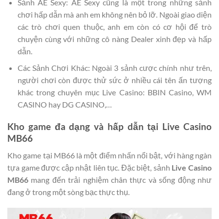
Sảnh AE Sexy: AE Sexy cũng là một trong những sảnh
chơi hấp dẫn mà anh em không nên bỏ lỡ. Ngoài giao diện
các trò chơi quen thuộc, anh em còn có cơ hội để trò
chuyện cùng với những cô nàng Dealer xinh đẹp và hấp
dẫn.
Các Sảnh Chơi Khác: Ngoài 3 sảnh cược chính như trên,
người chơi còn được thử sức ở nhiều cái tên ấn tượng
khác trong chuyên mục Live Casino: BBIN Casino, WM
CASINO hay DG CASINO,…
Kho game đa dạng và hấp dẫn tại Live Casino
MB66
Kho game tại MB66 là một điểm nhấn nổi bật, với hàng ngàn
tựa game được cập nhật liên tục. Đặc biệt, sảnh
Live Casino
MB66
mang đến trải nghiệm chân thực và sống động như
đang ở trong một sòng bạc thực thụ.