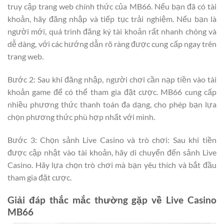
truy cập trang web chính thức của MB66. Nếu bạn đã có tài
khoản, hãy đăng nhập và tiếp tục trải nghiệm. Nếu bạn là
người mới, quá trình đăng ký tài khoản rất nhanh chóng và
dễ dàng, với các hướng dẫn rõ ràng được cung cấp ngay trên
trang web.
Bước 2: Sau khi đăng nhập, người chơi cần nạp tiền vào tài
khoản game để có thể tham gia đặt cược. MB66 cung cấp
nhiều phương thức thanh toán đa dạng, cho phép bạn lựa
chọn phương thức phù hợp nhất với mình.
Bước 3: Chọn sảnh Live Casino và trò chơi: Sau khi tiền
được cập nhật vào tài khoản, hãy di chuyển đến sảnh Live
Casino. Hãy lựa chọn trò chơi mà bạn yêu thích và bắt đầu
tham gia đặt cược.
Giải đáp thắc mắc thường gặp về Live Casino
MB66