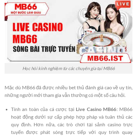
Học hỏi kinh nghiệm từ các chuyên gia tại MB66
Mặc dù MB66 đã được nhiều bet thủ đánh giá cao về uy tín,
những người mới tham gia vẫn thường có một số câu hỏi.
Tính an toàn của cá cược tại
Live Casino MB66
: MB66
hoạt động dưới sự cấp phép hợp pháp và tuân thủ các
quy định. Hơn nữa, các trò chơi tại sảnh casino trực
tuyến được phát sóng trực tiếp với quy trình quay