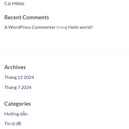
Cái MB66
Recent Comments
A WordPress Commenter
trong
Hello world!
Archives
Tháng 12 2024
Tháng 7 2024
Categories
Hướng dẫn
Tin lô đề