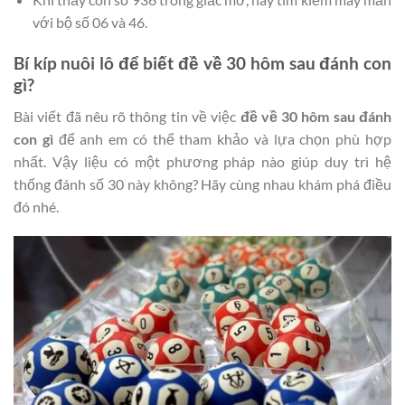
với bộ số 06 và 46.
Bí kíp nuôi lô để biết đề về 30 hôm sau đánh con
gì?
Bài viết đã nêu rõ thông tin về việc
đề về 30 hôm sau đánh
con gì
để anh em có thể tham khảo và lựa chọn phù hợp
nhất. Vậy liệu có một phương pháp nào giúp duy trì hệ
thống đánh số 30 này không? Hãy cùng nhau khám phá điều
đó nhé.