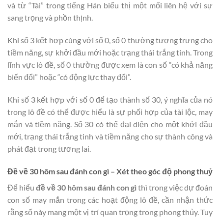
và từ “Tài” trong tiếng Hán biểu thị một mối liên hệ với sự
sang trọng và phồn thịnh.
Khi số 3 kết hợp cùng với số 0, số 0 thường tượng trưng cho
tiềm năng, sự khởi đầu mới hoặc trạng thái trắng tinh. Trong
lĩnh vực lô đề, số 0 thường được xem là con số “có khả năng
biến đổi” hoặc “có động lực thay đổi”.
Khi số 3 kết hợp với số 0 để tạo thành số 30, ý nghĩa của nó
trong lô đề có thể được hiểu là sự phối hợp của tài lộc, may
mắn và tiềm năng. Số 30 có thể đại diện cho một khởi đầu
mới, trạng thái trắng tinh và tiềm năng cho sự thành công và
phát đạt trong tương lai.
Đề về 30 hôm sau đánh con gì – Xét theo góc độ phong thuỷ
Để hiểu
đề về 30 hôm sau đánh con gì
thì trong việc dự đoán
con số may mắn trong các hoạt động lô đề, cần nhận thức
rằng số này mang một vị trí quan trọng trong phong thủy. Tuy