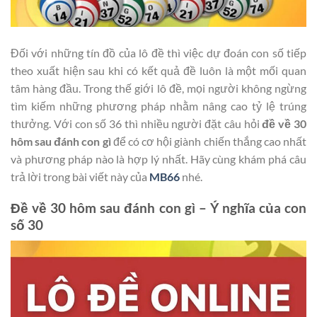
Đối với những tín đồ của lô đề thì việc dự đoán con số tiếp
theo xuất hiện sau khi có kết quả đề luôn là một mối quan
tâm hàng đầu. Trong thế giới lô đề, mọi người không ngừng
tìm kiếm những phương pháp nhằm nâng cao tỷ lệ trúng
thưởng. Với con số 36 thì nhiều người đặt câu hỏi
đề về 30
hôm sau đánh con gì
để có cơ hội giành chiến thắng cao nhất
và phương pháp nào là hợp lý nhất. Hãy cùng khám phá câu
trả lời trong bài viết này của
MB66
nhé.
Đề về 30 hôm sau đánh con gì – Ý nghĩa của con
số 30