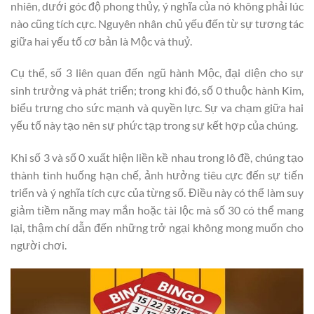
nhiên, dưới góc độ phong thủy, ý nghĩa của nó không phải lúc
nào cũng tích cực. Nguyên nhân chủ yếu đến từ sự tương tác
giữa hai yếu tố cơ bản là Mộc và thuỷ.
Cụ thể, số 3 liên quan đến ngũ hành Mộc, đại diện cho sự
sinh trưởng và phát triển; trong khi đó, số 0 thuộc hành Kim,
biểu trưng cho sức mạnh và quyền lực. Sự va chạm giữa hai
yếu tố này tạo nên sự phức tạp trong sự kết hợp của chúng.
Khi số 3 và số 0 xuất hiện liền kề nhau trong lô đề, chúng tạo
thành tình huống hạn chế, ảnh hưởng tiêu cực đến sự tiến
triển và ý nghĩa tích cực của từng số. Điều này có thể làm suy
giảm tiềm năng may mắn hoặc tài lộc mà số 30 có thể mang
lại, thậm chí dẫn đến những trở ngại không mong muốn cho
người chơi.