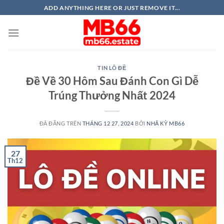
Chuyển
ADD ANYTHING HERE OR JUST REMOVE IT...
đến
nội
dung
TIN LÔ ĐỀ
Đề Về 30 Hôm Sau Đánh Con Gì Dễ
Trúng Thưởng Nhất 2024
ĐÃ ĐĂNG TRÊN
THÁNG 12 27, 2024
BỞI
NHÃ KỲ MB66
27
Th12