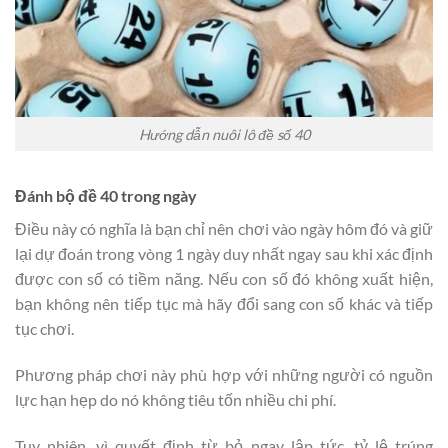
Hướng dẫn nuôi lô đề số 40
Đánh bộ đề 40 trong ngày
Điều này có nghĩa là bạn chỉ nên chơi vào ngày hôm đó và giữ
lại dự đoán trong vòng 1 ngày duy nhất ngay sau khi xác định
được con số có tiềm năng. Nếu con số đó không xuất hiện,
bạn không nên tiếp tục mà hãy đổi sang con số khác và tiếp
tục chơi.
Phương pháp chơi này phù hợp với những người có nguồn
lực hạn hẹp do nó không tiêu tốn nhiều chi phí.
Tuy nhiên, vì quyết định từ bỏ ngay lập tức, tỷ lệ trúng