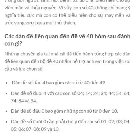
viên mãn và thỏa nguyện. Vì vậy, con số 40 không chỉ mang ý
nghĩa tiêu cực mà còn có thể biểu hiện cho sự may mắn và
ước vọng vượt qua mọi thử thách.
Các dàn đề liên quan đến đề về 40 hôm sau đánh
con gì?
Những chuyên gia tại nhà cái đã tiến hành tổng hợp các dàn
đề liên quan đến bộ đề 40 nhằm hỗ trợ anh em trong việc soi
cầu và lựa chọn số.
Dàn đề số đầu 4 bao gồm các số từ 40 đến 49.
Dàn đề số đuôi 4 với các con số 04; 14; 24; 34; 44; 54; 64;
74; 84 và 94.
Dàn đề số đầu 0 bao gồm những con số từ 0 đến 10.
Dàn đề số đuôi 0 cần phải chú ý đến các số 01; 02; 03; 04;
05; 06; 07; 08; 09 và 10.