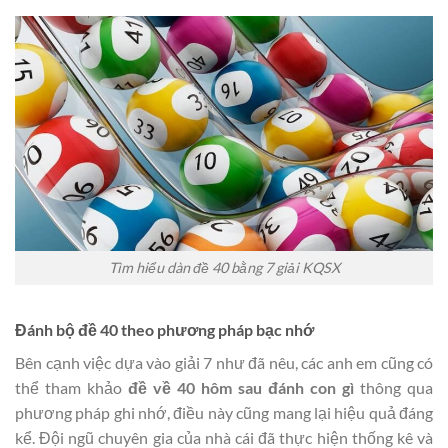
Tìm hiểu dàn đề 40 bằng 7 giải KQSX
Đánh bộ đề 40 theo phương pháp bạc nhớ
Bên cạnh việc dựa vào giải 7 như đã nêu, các anh em cũng có
thể tham khảo
đề về 40 hôm sau đánh con gì
thông qua
phương pháp ghi nhớ, điều này cũng mang lại hiệu quả đáng
kể. Đội ngũ chuyên gia của nhà cái đã thực hiện thống kê và