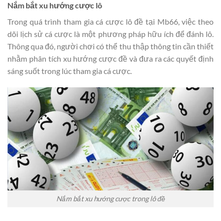
Nắm bắt xu hướng cược lô
Trong quá trình tham gia cá cược lô đề tại Mb66, việc theo
dõi lịch sử cá cược là một phương pháp hữu ích để đánh lô.
Thông qua đó, người chơi có thể thu thập thông tin cần thiết
nhằm phân tích xu hướng cược đề và đưa ra các quyết định
sáng suốt trong lúc tham gia cá cược.
Nắm bắt xu hướng cược trong lô đề