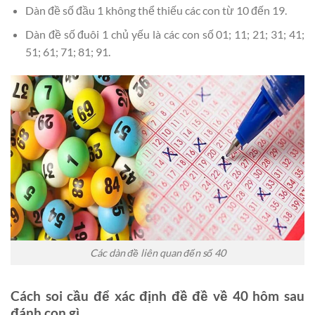
Dàn đề số đầu 1 không thể thiếu các con từ 10 đến 19.
Dàn đề số đuôi 1 chủ yếu là các con số 01; 11; 21; 31; 41;
51; 61; 71; 81; 91.
Các dàn đề liên quan đến số 40
Cách soi cầu để xác định đề đề về 40 hôm sau
đánh con gì