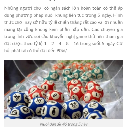
Những người chơi có ngân sách lớn hoàn toàn có thể áp
dụng phương pháp nuôi khung liên tục trong 5 ngày. Hình
thức chơi này sở hữu tỷ lệ chiến thắng rất cao và lợi nhuận
mang lại cũng không kém phần hấp dẫn. Các chuyên gia
trong lĩnh vực soi cầu khuyến nghị game thủ nên tham gia
đặt cược theo tỷ lệ 1 – 2 – 4 – 8 – 16 trong suốt 5 ngày. Cơ
hội phát tài có thể đạt đến 90%/
Nuôi dàn đề 40 trong 5 này