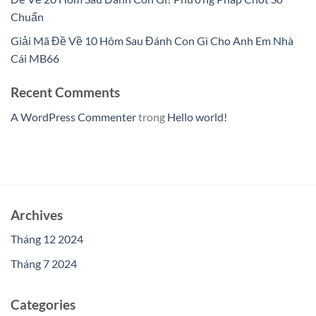
Chuẩn
Giải Mã Đề Về 10 Hôm Sau Đánh Con Gì Cho Anh Em Nhà
Cái MB66
Recent Comments
A WordPress Commenter
trong
Hello world!
Archives
Tháng 12 2024
Tháng 7 2024
Categories