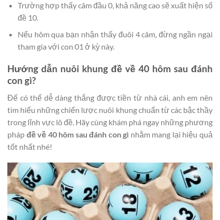
Trường hợp thấy câm đầu 0, khả năng cao sẽ xuất hiện số
đề 10.
Nếu hôm qua bạn nhận thấy đuôi 4 câm, đừng ngần ngại
tham gia với con 01 ở kỳ này.
Hướng dẫn nuôi khung đề về 40 hôm sau đánh
con gì?
Để có thể dễ dàng thắng được tiền từ nhà cái, anh em nên
tìm hiểu những chiến lược nuôi khung chuẩn từ các bậc thầy
trong lĩnh vực lô đề. Hãy cùng khám phá ngay những phương
pháp
đề về 40 hôm sau đánh con gì
nhằm mang lại hiệu quả
tốt nhất nhé!