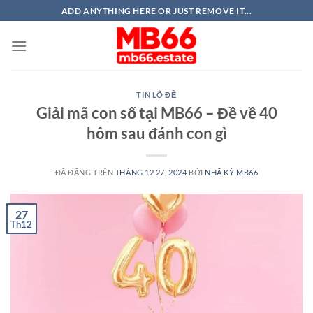
Chuyển
ADD ANYTHING HERE OR JUST REMOVE IT...
đến
nội
dung
TIN LÔ ĐỀ
Giải mã con số tại MB66 – Đề về 40
hôm sau đánh con gì
ĐÃ ĐĂNG TRÊN
THÁNG 12 27, 2024
BỞI
NHÃ KỲ MB66
27
Th12